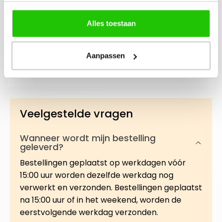
Beschrijving
Alles toestaan
Bescherm de huid tegen droogte en
vochtverlies met deze intens voedende, maar
Aanpassen
lichtgewicht gezichtsolie. De formule is rijk…
Meer
Veelgestelde vragen
Wanneer wordt mijn bestelling
geleverd?
Bestellingen geplaatst op werkdagen vóór
15:00 uur worden dezelfde werkdag nog
verwerkt en verzonden. Bestellingen geplaatst
na 15:00 uur of in het weekend, worden de
eerstvolgende werkdag verzonden.