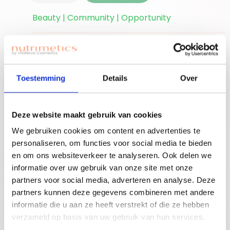
Beauty | Community | Opportunity
Ben je nieuwe
accounthouder?
Join for free!
Vergeet niet jouw
Toestemming
Details
Over
welkomstgift te
claimen!
Deze website maakt gebruik van cookies
Advies nodig of een
We gebruiken cookies om content en advertenties te
gratis workshop
personaliseren, om functies voor social media te bieden
Bouw je eigen
boeken? Neem
en om ons websiteverkeer te analyseren. Ook delen we
beauty community!
contact op met
informatie over uw gebruik van onze site met onze
jouw adviseuse of
partners voor social media, adverteren en analyse. Deze
mail ons!
partners kunnen deze gegevens combineren met andere
informatie die u aan ze heeft verstrekt of die ze hebben
verzameld op basis van uw gebruik van hun services.