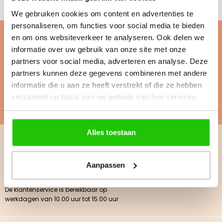
We gebruiken cookies om content en advertenties te
personaliseren, om functies voor social media te bieden
Interesse in een eigen BEAUTY onderneming? Word
en om ons websiteverkeer te analyseren. Ook delen we
adviseuse!
informatie over uw gebruik van onze site met onze
Wil je de producten eerst uitproberen en deskundig advies krijgen
partners voor social media, adverteren en analyse. Deze
over de beste verzorging voor jouw huid?
partners kunnen deze gegevens combineren met andere
Word ook adviseuse!
informatie die u aan ze heeft verstrekt of die ze hebben
verzameld op basis van uw gebruik van hun services.
Vraag gratis advies aan
Alles toestaan
Whatsapp met ons!
info@vitanova-cosmetics.nl
Aanpassen
De klantenservice is bereikbaar op
werkdagen van 10.00 uur tot 15.00 uur