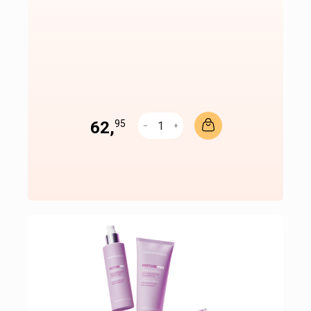
62,
95