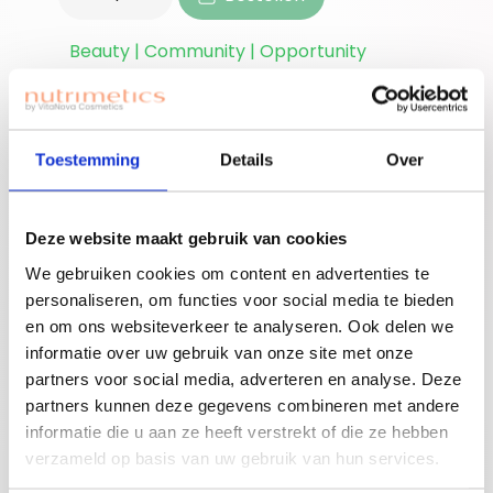
Beauty | Community | Opportunity
Ben je nieuwe
accounthouder?
Toestemming
Details
Over
Join for free!
Vergeet niet jouw
welkomstgift te
claimen!
Deze website maakt gebruik van cookies
Advies nodig of een
We gebruiken cookies om content en advertenties te
gratis workshop
personaliseren, om functies voor social media te bieden
Bouw je eigen
boeken? Neem
en om ons websiteverkeer te analyseren. Ook delen we
beauty community!
contact op met
informatie over uw gebruik van onze site met onze
partners voor social media, adverteren en analyse. Deze
jouw adviseuse of
partners kunnen deze gegevens combineren met andere
mail ons!
informatie die u aan ze heeft verstrekt of die ze hebben
verzameld op basis van uw gebruik van hun services.