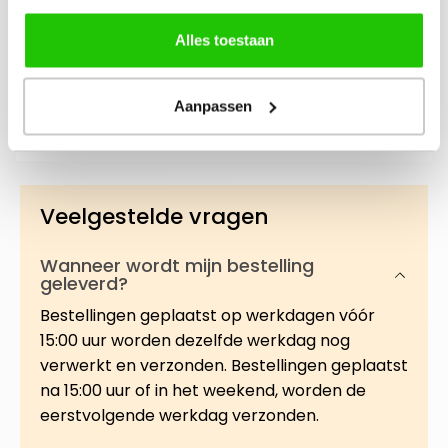
Alles toestaan
Beschrijving
Sheer Complexion Skin Tint SPF15 in de kleur
Petal biedt lichte tot medium dekking in een
Aanpassen
multifunctionele formule van found…
Meer
Veelgestelde vragen
Wanneer wordt mijn bestelling
geleverd?
Bestellingen geplaatst op werkdagen vóór
15:00 uur worden dezelfde werkdag nog
verwerkt en verzonden. Bestellingen geplaatst
na 15:00 uur of in het weekend, worden de
eerstvolgende werkdag verzonden.