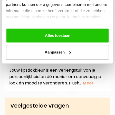
gratis workshop
partners kunnen deze gegevens combineren met andere
informatie die u aan ze heeft verstrekt of die ze hebben
Bouw je eigen
boeken? Neem
verzameld op basis van uw gebruik van hun services.
beauty community!
contact op met
jouw adviseuse of
mail ons!
Alles toestaan
Aanpassen
Beschrijving
Jouw lipstickkleur is een verlengstuk van je
persoonlijkheid en dé manier om eenvoudig je
look én mood te veranderen. Plush…
Meer
Veelgestelde vragen