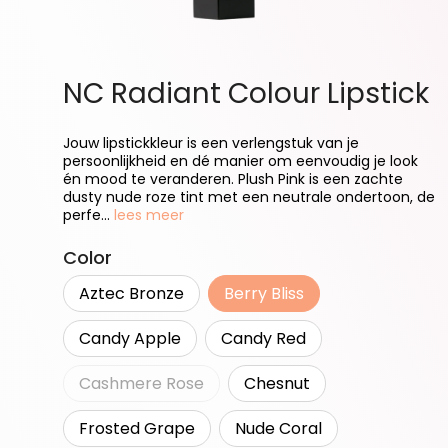
NC Radiant Colour Lipstick
Jouw lipstickkleur is een verlengstuk van je
persoonlijkheid en dé manier om eenvoudig je look
én mood te veranderen. Plush Pink is een zachte
dusty nude roze tint met een neutrale ondertoon, de
perfe...
lees meer
Selecteer
Color
Aztec Bronze
Berry Bliss
Candy Apple
Candy Red
Cashmere Rose
Chesnut
(Deze optie is momenteel niet beschikbaar.
Frosted Grape
Nude Coral