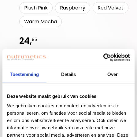
Plush Pink
Raspberry
Red Velvet
Warm Mocha
24,
95
Bestellen
Beauty | Community | Opportunity
Toestemming
Details
Over
Ben je nieuwe
Deze website maakt gebruik van cookies
accounthouder?
We gebruiken cookies om content en advertenties te
Join for free!
Vergeet niet jouw
personaliseren, om functies voor social media te bieden
welkomstgift te
en om ons websiteverkeer te analyseren. Ook delen we
claimen!
informatie over uw gebruik van onze site met onze
Advies nodig of een
partners voor social media, adverteren en analyse. Deze