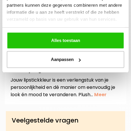
gratis workshop
partners kunnen deze gegevens combineren met andere
informatie die u aan ze heeft verstrekt of die ze hebben
Bouw je eigen
boeken? Neem
verzameld op basis van uw gebruik van hun services.
beauty community!
contact op met
jouw adviseuse of
mail ons!
Alles toestaan
Aanpassen
Beschrijving
Jouw lipstickkleur is een verlengstuk van je
persoonlijkheid en dé manier om eenvoudig je
look én mood te veranderen. Plush…
Meer
Veelgestelde vragen