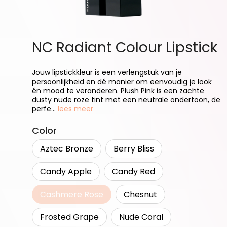
NC Radiant Colour Lipstick
Jouw lipstickkleur is een verlengstuk van je
persoonlijkheid en dé manier om eenvoudig je look
én mood te veranderen. Plush Pink is een zachte
dusty nude roze tint met een neutrale ondertoon, de
perfe...
lees meer
Selecteer
Color
Aztec Bronze
Berry Bliss
Candy Apple
Candy Red
Cashmere Rose
Chesnut
(Deze optie is momenteel niet beschikbaar.
Frosted Grape
Nude Coral