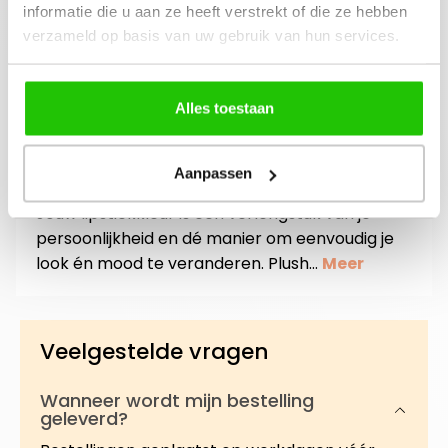
beauty community!
contact op met
informatie die u aan ze heeft verstrekt of die ze hebben
jouw adviseuse of
verzameld op basis van uw gebruik van hun services.
mail ons!
Alles toestaan
Aanpassen
Beschrijving
Jouw lipstickkleur is een verlengstuk van je
persoonlijkheid en dé manier om eenvoudig je
look én mood te veranderen. Plush…
Meer
Veelgestelde vragen
Wanneer wordt mijn bestelling
geleverd?