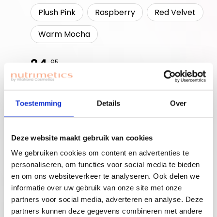
Plush Pink
Raspberry
Red Velvet
Warm Mocha
24,
95
Uitverkocht
Toestemming
Details
Over
Ben je nieuwe
accounthouder?
Deze website maakt gebruik van cookies
Join for free!
Vergeet niet jouw
We gebruiken cookies om content en advertenties te
welkomstgift te
personaliseren, om functies voor social media te bieden
claimen!
en om ons websiteverkeer te analyseren. Ook delen we
Advies nodig of een
informatie over uw gebruik van onze site met onze
gratis workshop
partners voor social media, adverteren en analyse. Deze
Bouw je eigen
boeken? Neem
partners kunnen deze gegevens combineren met andere