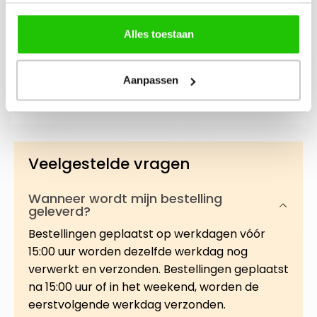
Alles toestaan
Beschrijving
Deze highly pigmented Long-Wear Eye Pencil
Aanpassen
zorgt voor een intense, diepe kleur die
moeiteloos over de huid glijdt voor een s…
Meer
Veelgestelde vragen
Wanneer wordt mijn bestelling
geleverd?
Bestellingen geplaatst op werkdagen vóór
15:00 uur worden dezelfde werkdag nog
verwerkt en verzonden. Bestellingen geplaatst
na 15:00 uur of in het weekend, worden de
eerstvolgende werkdag verzonden.