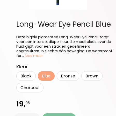
Long-Wear Eye Pencil Blue
Deze highly pigmented Long-Wear Eye Pencil zorgt
voor een intense, diepe kleur die moeiteloos over de
huid glijdt voor een strak en gedefinieerd
oogresultaat in slechts één beweging. De waterproof
for...
lees meer
Selecteer
Kleur
Black
Blue
Bronze
Brown
Charcoal
19,
95