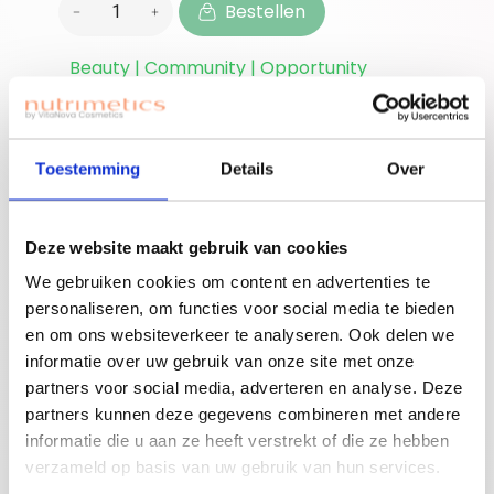
Bestellen
Beauty | Community | Opportunity
Ben je nieuwe
accounthouder?
Toestemming
Details
Over
Join for free!
Vergeet niet jouw
welkomstgift te
Deze website maakt gebruik van cookies
claimen!
We gebruiken cookies om content en advertenties te
Advies nodig of een
personaliseren, om functies voor social media te bieden
gratis workshop
en om ons websiteverkeer te analyseren. Ook delen we
Bouw je eigen
boeken? Neem
informatie over uw gebruik van onze site met onze
beauty community!
contact op met
partners voor social media, adverteren en analyse. Deze
jouw adviseuse of
partners kunnen deze gegevens combineren met andere
mail ons!
informatie die u aan ze heeft verstrekt of die ze hebben
verzameld op basis van uw gebruik van hun services.