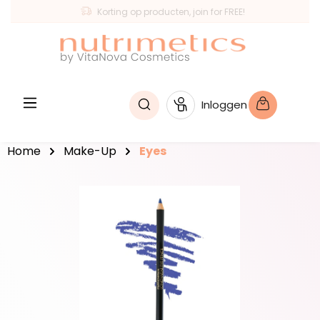
Korting op producten, join for FREE!
hoofdinhoud
Inloggen
Home
Make-Up
Eyes