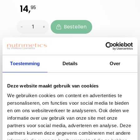
14,
95
Bestellen
Beauty | Community | Opportunity
Ben je nieuwe
Toestemming
Details
Over
accounthouder?
Join for free!
Vergeet niet jouw
Deze website maakt gebruik van cookies
welkomstgift te
claimen!
We gebruiken cookies om content en advertenties te
personaliseren, om functies voor social media te bieden
Advies nodig of een
en om ons websiteverkeer te analyseren. Ook delen we
gratis workshop
informatie over uw gebruik van onze site met onze
Bouw je eigen
boeken? Neem
partners voor social media, adverteren en analyse. Deze
beauty community!
contact op met
partners kunnen deze gegevens combineren met andere
jouw adviseuse of