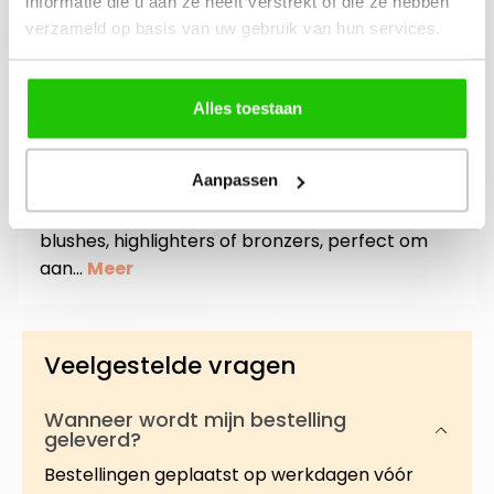
informatie die u aan ze heeft verstrekt of die ze hebben
mail ons!
verzameld op basis van uw gebruik van hun services.
Alles toestaan
Beschrijving
Aanpassen
Het volledig aanpasbare magnetische palet
heeft plaats voor maximaal drie
blushes, highlighters of bronzers, perfect om
aan…
Meer
Veelgestelde vragen
Wanneer wordt mijn bestelling
geleverd?
Bestellingen geplaatst op werkdagen vóór