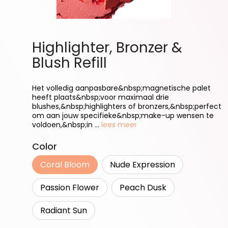
Highlighter, Bronzer &
Blush Refill
Het volledig aanpasbare&nbsp;magnetische palet
heeft plaats&nbsp;voor maximaal drie
blushes,&nbsp;highlighters of bronzers,&nbsp;perfect
om aan jouw specifieke&nbsp;make-up wensen te
voldoen,&nbsp;in ...
lees meer
Selecteer
Color
Coral Bloom
Nude Expression
Passion Flower
Peach Dusk
Radiant Sun