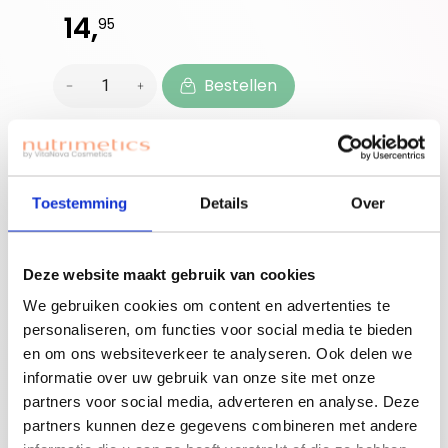
14,
95
Bestellen
Beauty | Community | Opportunity
Ben je nieuwe
Toestemming
Details
Over
accounthouder?
Join for free!
Vergeet niet jouw
Deze website maakt gebruik van cookies
welkomstgift te
claimen!
We gebruiken cookies om content en advertenties te
personaliseren, om functies voor social media te bieden
Advies nodig of een
en om ons websiteverkeer te analyseren. Ook delen we
gratis workshop
informatie over uw gebruik van onze site met onze
Bouw je eigen
boeken? Neem
partners voor social media, adverteren en analyse. Deze
beauty community!
contact op met
partners kunnen deze gegevens combineren met andere
jouw adviseuse of