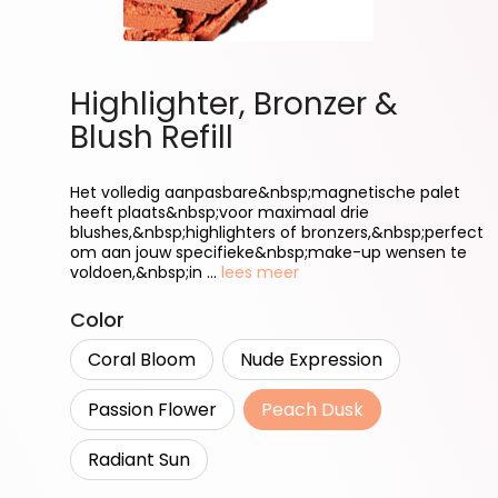
Highlighter, Bronzer &
Blush Refill
Het volledig aanpasbare&nbsp;magnetische palet
heeft plaats&nbsp;voor maximaal drie
blushes,&nbsp;highlighters of bronzers,&nbsp;perfect
om aan jouw specifieke&nbsp;make-up wensen te
voldoen,&nbsp;in ...
lees meer
Selecteer
Color
Coral Bloom
Nude Expression
Passion Flower
Peach Dusk
Radiant Sun