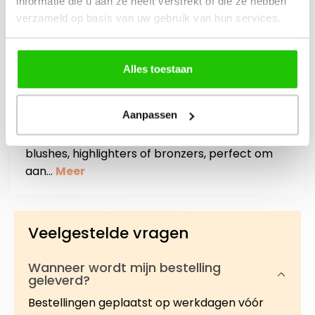
informatie die u aan ze heeft verstrekt of die ze hebben
mail ons!
verzameld op basis van uw gebruik van hun services.
Alles toestaan
Beschrijving
Aanpassen
Het volledig aanpasbare magnetische palet
heeft plaats voor maximaal drie
blushes, highlighters of bronzers, perfect om
aan…
Meer
Veelgestelde vragen
Wanneer wordt mijn bestelling
geleverd?
Bestellingen geplaatst op werkdagen vóór