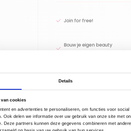
Join for free!
Bouw je eigen beauty
community!
Details
e Shadow Refill"
 van cookies
ent en advertenties te personaliseren, om functies voor social
. Ook delen we informatie over uw gebruik van onze site met on
jn speciaal ontwikkeld voor de Nutrimetics
e. Deze partners kunnen deze gegevens combineren met andere i
gbaar).
erzameld op basis van uw gebruik van hun services.