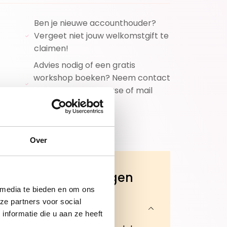
Ben je nieuwe accounthouder?
Vergeet niet jouw welkomstgift te
claimen!
Advies nodig of een gratis
workshop boeken? Neem contact
op met jouw adviseuse of mail
ons!
Over
Veelgestelde vragen
 media te bieden en om ons
ze partners voor social
Wanneer wordt mijn
bestelling geleverd?
nformatie die u aan ze heeft