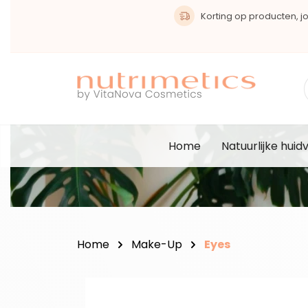
oekopdracht
Ga naar de hoofdnavigatie
Korting op producten, joi
Home
Natuurlijke huid
Home
Make-Up
Eyes