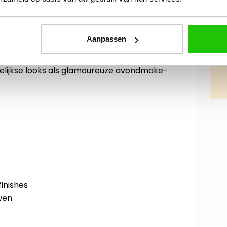
aliseerde oogschaduwpalette met keuze uit
gmenteerde kleuren. De romige poedertextuur
oie, egale kleurafgifte.
Aanpassen
 finishes, zodat je eindeloos kunt
gelijkse looks als glamoureuze avondmake-
inishes
wen