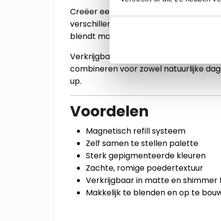
Creëer eenvoudig jouw eigen geperson
verschillende zijdezachte, sterk gepi
blendt moeiteloos en zorgt voor een mo
Verkrijgbaar in zowel matte als shimmer
combineren voor zowel natuurlijke da
up.
Voordelen
Magnetisch refill systeem
Zelf samen te stellen palette
Sterk gepigmenteerde kleuren
Zachte, romige poedertextuur
Verkrijgbaar in matte en shimmer f
Makkelijk te blenden en op te bou