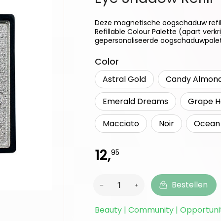
Deze magnetische oogschaduw refills
Refillable Colour Palette (apart ver
gepersonaliseerde oogschaduwpalett
Selecteer
Color
Astral Gold
Candy Almon
Emerald Dreams
Grape H
Macciato
Noir
Ocean
12,
95
Bestellen
Beauty | Community | Opportuni