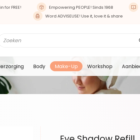
n for FREE!
Empowering PEOPLE! Sinds 1968
Word ADVISEUSE! Use it, love it & share
verzorging
Body
Make-Up
Workshop
Aanbie
Eye Shadow Refill