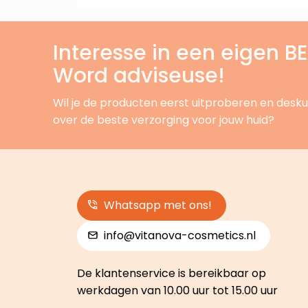
Interesse in een eigen 
Word adviseuse!
Wil je de producten eerst uitproberen en desku
over de beste verzorging voor jouw huid?
Whatsapp met ons!
info@vitanova-cosmetics.nl
De klantenservice is bereikbaar op
werkdagen van 10.00 uur tot 15.00 uur