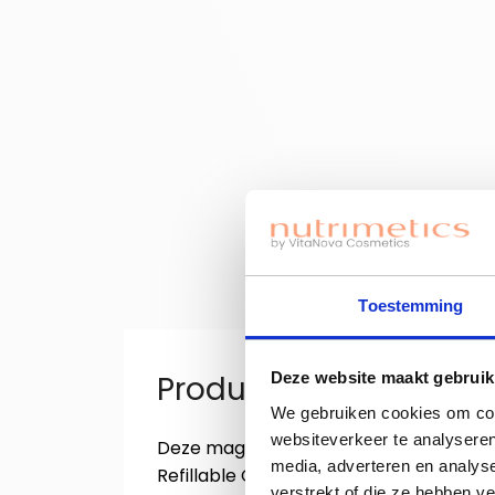
Toestemming
Productinformatie "Ey
Deze website maakt gebruik
We gebruiken cookies om cont
websiteverkeer te analyseren
Deze magnetische oogschaduw refills zi
media, adverteren en analys
Refillable Colour Palette (apart verkrij
verstrekt of die ze hebben v