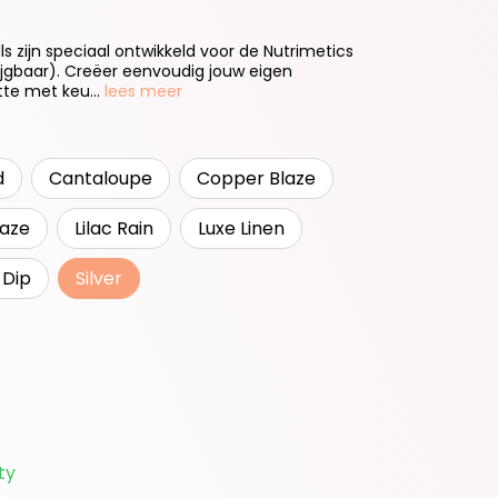
 zijn speciaal ontwikkeld voor de Nutrimetics
krijgbaar). Creëer eenvoudig jouw eigen
e met keu...
lees meer
d
Cantaloupe
Copper Blaze
aze
Lilac Rain
Luxe Linen
 Dip
Silver
ty