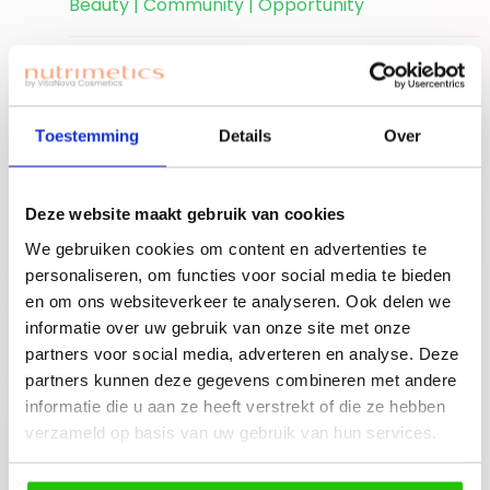
Beauty | Community | Opportunity
Ben je nieuwe
accounthouder?
Join for free!
Vergeet niet jouw
Toestemming
Details
Over
welkomstgift te
claimen!
Deze website maakt gebruik van cookies
Advies nodig of een
We gebruiken cookies om content en advertenties te
gratis workshop
personaliseren, om functies voor social media te bieden
Bouw je eigen
boeken? Neem
en om ons websiteverkeer te analyseren. Ook delen we
beauty community!
contact op met
informatie over uw gebruik van onze site met onze
jouw adviseuse of
partners voor social media, adverteren en analyse. Deze
mail ons!
partners kunnen deze gegevens combineren met andere
informatie die u aan ze heeft verstrekt of die ze hebben
verzameld op basis van uw gebruik van hun services.