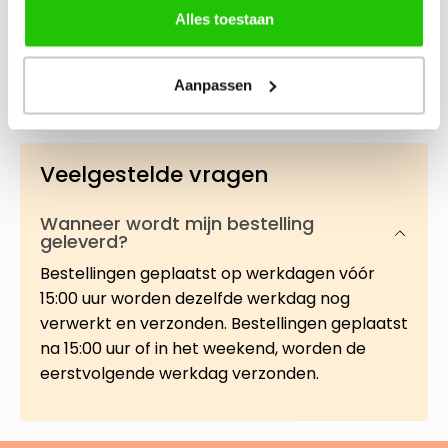
Beschrijving
Alles toestaan
Een kalmerende en herstellende dagcrème die
speciaal is ontwikkeld voor de gevoelige en snel
reagerende huid. Deze zachte,…
Meer
Aanpassen
Veelgestelde vragen
Wanneer wordt mijn bestelling
geleverd?
Bestellingen geplaatst op werkdagen vóór
15:00 uur worden dezelfde werkdag nog
verwerkt en verzonden. Bestellingen geplaatst
na 15:00 uur of in het weekend, worden de
eerstvolgende werkdag verzonden.