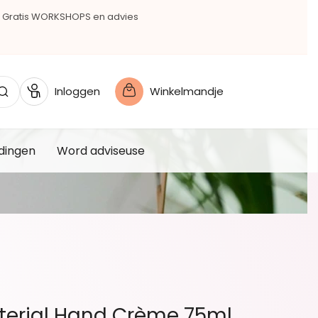
Gratis WORKSHOPS en advies
Inloggen
Winkelmandje
dingen
Word adviseuse
terial Hand Crème 75ml