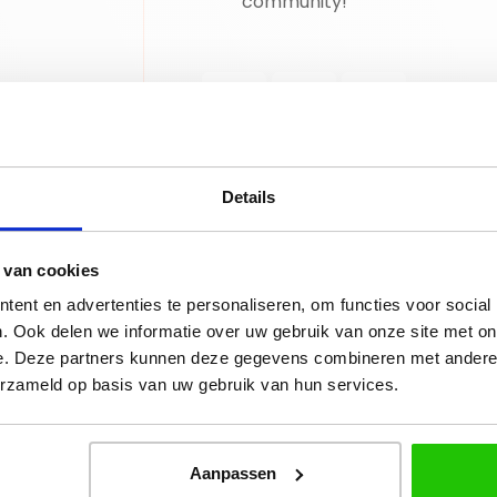
community!
llness Anti-Bacterial
Details
 van cookies
tibacteriële handcrème helpt de handen en
ent en advertenties te personaliseren, om functies voor social
erzachten en hydrateren zonder plakkerig
. Ook delen we informatie over uw gebruik van onze site met on
e. Deze partners kunnen deze gegevens combineren met andere i
ie en Manuka-olie, ingrediënten die
erzameld op basis van uw gebruik van hun services.
uiverende eigenschappen voor de huid. De
 zacht, comfortabel en verzorgd aanvoelen.
Aanpassen
ge handen te helpen verzorgen en