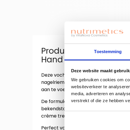
Productinformatie "We
Toestemming
Hand Crème 75ml"
Deze website maakt gebruik
Deze vochtinbrengende, niet-vette an
We gebruiken cookies om cont
nagelriemen intensief te verzorgen, v
websiteverkeer te analyseren
aan te voelen.
media, adverteren en analys
De formule is verrijkt met Eucalyptusol
verstrekt of die ze hebben v
bekendstaan om hun verzorgende en z
crème trekt snel in en laat de handen
Perfect voor dagelijks gebruik om dro