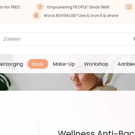
n for FREE!
Empowering PEOPLE! Sinds 1968
Word ADVISEUSE! Use it, love it & share
verzorging
Body
Make-Up
Workshop
Aanbie
Wellness Anti-Bac