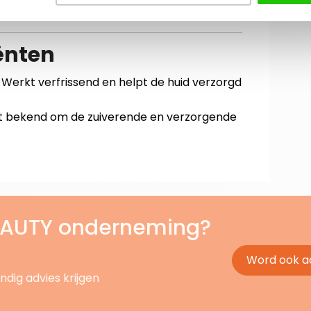
ënten
Werkt verfrissend en helpt de huid verzorgd
t bekend om de zuiverende en verzorgende
BEAUTY onderneming?
Word ook a
ndig advies krijgen