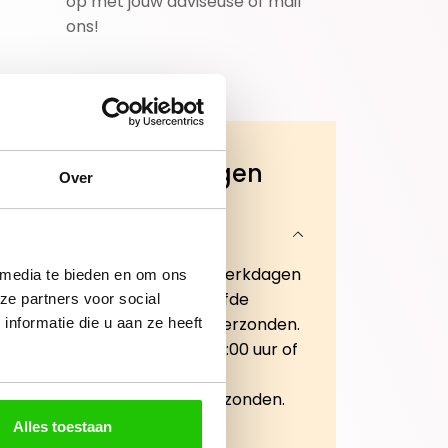
op met jouw adviseuse of mail
ons!
Veelgestelde vragen
Over
Wanneer wordt mijn
bestelling geleverd?
Bestellingen geplaatst op werkdagen
 media te bieden en om ons
vóór 15:00 uur worden dezelfde
ze partners voor social
werkdag nog verwerkt en verzonden.
nformatie die u aan ze heeft
Bestellingen geplaatst na 15:00 uur of
in het weekend, worden de
eerstvolgende werkdag verzonden.
Alles toestaan