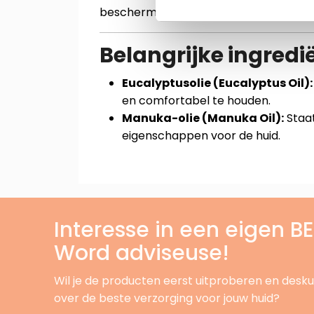
beschermen.
Belangrijke ingredi
Eucalyptusolie (Eucalyptus Oil):
en comfortabel te houden.
Manuka-olie (Manuka Oil):
Staa
eigenschappen voor de huid.
Interesse in een eigen 
Word adviseuse!
Wil je de producten eerst uitproberen en desku
over de beste verzorging voor jouw huid?