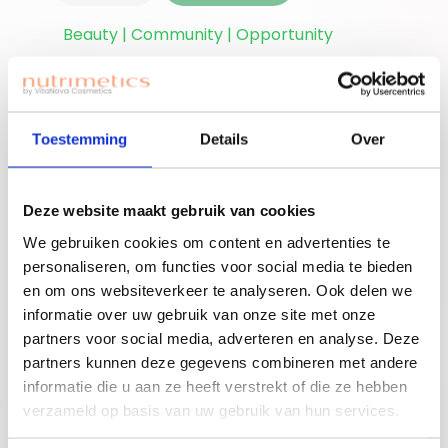
Beauty | Community | Opportunity
Ben je nieuwe
accounthouder?
Toestemming
Details
Over
Join for free!
Vergeet niet jouw
welkomstgift te
claimen!
Deze website maakt gebruik van cookies
Advies nodig of een
We gebruiken cookies om content en advertenties te
gratis workshop
personaliseren, om functies voor social media te bieden
Bouw je eigen
boeken? Neem
en om ons websiteverkeer te analyseren. Ook delen we
beauty community!
contact op met
informatie over uw gebruik van onze site met onze
jouw adviseuse of
partners voor social media, adverteren en analyse. Deze
mail ons!
partners kunnen deze gegevens combineren met andere
informatie die u aan ze heeft verstrekt of die ze hebben
verzameld op basis van uw gebruik van hun services.