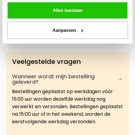
Beschrijving
Alles toestaan
Een krachtige booster met 20% Vitamine C die
helpt de huid zichtbaar te verhelderen, de teint
Aanpassen
te egaliseren en de zichtbaarh…
Meer
Veelgestelde vragen
Wanneer wordt mijn bestelling
geleverd?
Bestellingen geplaatst op werkdagen vóór
15:00 uur worden dezelfde werkdag nog
verwerkt en verzonden. Bestellingen geplaatst
na 15:00 uur of in het weekend, worden de
eerstvolgende werkdag verzonden.