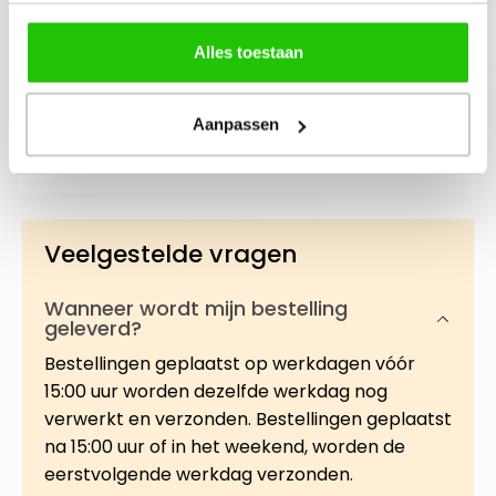
Beschrijving
Alles toestaan
De professionele oplossing voor
huidvernieuwing, gewoon thuis. Deze milde
Aanpassen
maar effectieve micro-dermabrasion
treatment help…
Meer
Veelgestelde vragen
Wanneer wordt mijn bestelling
geleverd?
Bestellingen geplaatst op werkdagen vóór
15:00 uur worden dezelfde werkdag nog
verwerkt en verzonden. Bestellingen geplaatst
na 15:00 uur of in het weekend, worden de
eerstvolgende werkdag verzonden.