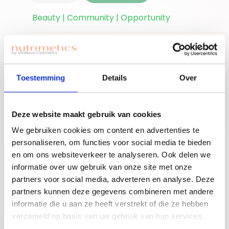
Beauty | Community | Opportunity
Ben je nieuwe
accounthouder?
Join for free!
Vergeet niet jouw
Toestemming
Details
Over
welkomstgift te
claimen!
Deze website maakt gebruik van cookies
Advies nodig of een
We gebruiken cookies om content en advertenties te
gratis workshop
personaliseren, om functies voor social media te bieden
Bouw je eigen
boeken? Neem
en om ons websiteverkeer te analyseren. Ook delen we
beauty community!
contact op met
informatie over uw gebruik van onze site met onze
jouw adviseuse of
partners voor social media, adverteren en analyse. Deze
mail ons!
partners kunnen deze gegevens combineren met andere
informatie die u aan ze heeft verstrekt of die ze hebben
verzameld op basis van uw gebruik van hun services.