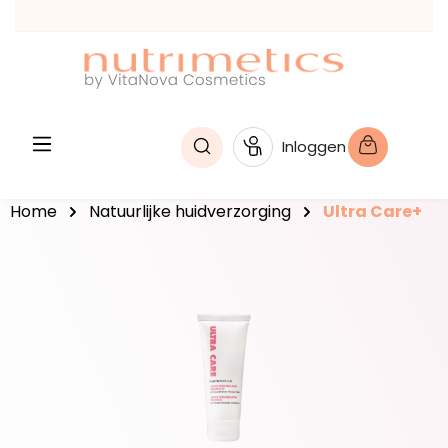
Empowering PEOPLE! Sinds 1968
hoofdinhoud
Inloggen
Home
Natuurlijke huidverzorging
Ultra Care+