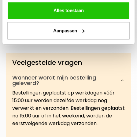
Beschrijving
Alles toestaan
Ervaar een babyzachte, vernieuwde huid met
deze water-geactiveerde poeder-tot-schuim
Aanpassen
reiniger. De innovatieve formule exfoli…
Meer
Veelgestelde vragen
Wanneer wordt mijn bestelling
geleverd?
Bestellingen geplaatst op werkdagen vóór
15:00 uur worden dezelfde werkdag nog
verwerkt en verzonden. Bestellingen geplaatst
na 15:00 uur of in het weekend, worden de
eerstvolgende werkdag verzonden.