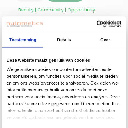
Beauty | Community | Opportunity
Ben je nieuwe
accounthouder?
Toestemming
Details
Over
Join for free!
Vergeet niet jouw
welkomstgift te
claimen!
Deze website maakt gebruik van cookies
Advies nodig of een
We gebruiken cookies om content en advertenties te
gratis workshop
personaliseren, om functies voor social media te bieden
Bouw je eigen
boeken? Neem
en om ons websiteverkeer te analyseren. Ook delen we
beauty community!
contact op met
informatie over uw gebruik van onze site met onze
jouw adviseuse of
partners voor social media, adverteren en analyse. Deze
mail ons!
partners kunnen deze gegevens combineren met andere
informatie die u aan ze heeft verstrekt of die ze hebben
verzameld op basis van uw gebruik van hun services.