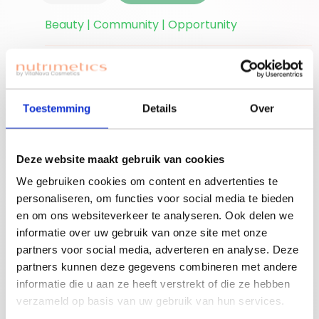
Beauty | Community | Opportunity
Ben je nieuwe
accounthouder?
Join for free!
Vergeet niet jouw
Toestemming
Details
Over
welkomstgift te
claimen!
Deze website maakt gebruik van cookies
Advies nodig of een
We gebruiken cookies om content en advertenties te
gratis workshop
personaliseren, om functies voor social media te bieden
Bouw je eigen
boeken? Neem
en om ons websiteverkeer te analyseren. Ook delen we
beauty community!
contact op met
informatie over uw gebruik van onze site met onze
jouw adviseuse of
partners voor social media, adverteren en analyse. Deze
mail ons!
partners kunnen deze gegevens combineren met andere
informatie die u aan ze heeft verstrekt of die ze hebben
verzameld op basis van uw gebruik van hun services.