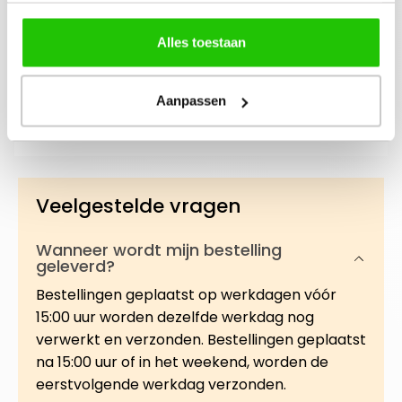
Beschrijving
Alles toestaan
Deze intens hydraterende booster is
ontwikkeld om vochtverlies tegen te gaan en
Aanpassen
de huid te ondersteunen bij tekenen van huid…
Meer
Veelgestelde vragen
Wanneer wordt mijn bestelling
geleverd?
Bestellingen geplaatst op werkdagen vóór
15:00 uur worden dezelfde werkdag nog
verwerkt en verzonden. Bestellingen geplaatst
na 15:00 uur of in het weekend, worden de
eerstvolgende werkdag verzonden.