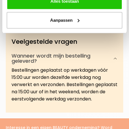
Deze intens verzorgende lip treatment met
Alles toestaan
Abrikozenpitolie en Vitamine E helpt droge,
gesprongen lippen diep te voeden en la…
Meer
Aanpassen
Veelgestelde vragen
Wanneer wordt mijn bestelling
geleverd?
Bestellingen geplaatst op werkdagen vóór
15:00 uur worden dezelfde werkdag nog
verwerkt en verzonden. Bestellingen geplaatst
na 15:00 uur of in het weekend, worden de
eerstvolgende werkdag verzonden.
Interesse in een eigen BEAUTY onderneming? Word