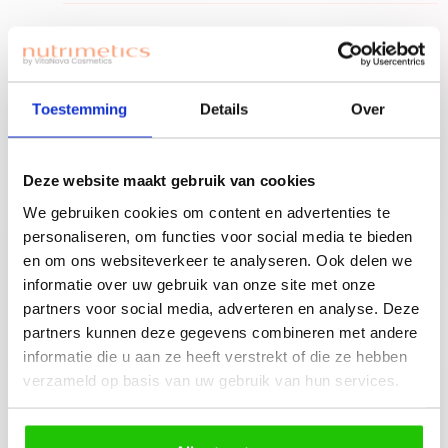
Ben je nieuwe
accounthouder?
Join for free!
Vergeet niet jouw
Toestemming
Details
Over
welkomstgift te
claimen!
Advies nodig of een
Deze website maakt gebruik van cookies
gratis workshop
We gebruiken cookies om content en advertenties te
Bouw je eigen
boeken? Neem
personaliseren, om functies voor social media te bieden
beauty community!
contact op met
en om ons websiteverkeer te analyseren. Ook delen we
jouw adviseuse of
informatie over uw gebruik van onze site met onze
mail ons!
partners voor social media, adverteren en analyse. Deze
partners kunnen deze gegevens combineren met andere
informatie die u aan ze heeft verstrekt of die ze hebben
verzameld op basis van uw gebruik van hun services.
Beschrijving