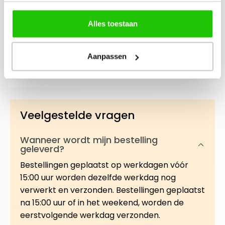
Beschrijving
Alles toestaan
Een luxueus rijke handcrème speciaal
ontwikkeld om droge en ruwe handen intensief
Aanpassen
te voeden en verzorgen. De formule bevat e…
Meer
Veelgestelde vragen
Wanneer wordt mijn bestelling
geleverd?
Bestellingen geplaatst op werkdagen vóór
15:00 uur worden dezelfde werkdag nog
verwerkt en verzonden. Bestellingen geplaatst
na 15:00 uur of in het weekend, worden de
eerstvolgende werkdag verzonden.