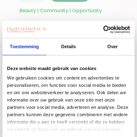
Beauty | Community | Opportunity
Ben je nieuwe
accounthouder?
Join for free!
Vergeet niet jouw
Toestemming
Details
Over
welkomstgift te
claimen!
Deze website maakt gebruik van cookies
Advies nodig of een
We gebruiken cookies om content en advertenties te
gratis workshop
personaliseren, om functies voor social media te bieden
Bouw je eigen
boeken? Neem
en om ons websiteverkeer te analyseren. Ook delen we
beauty community!
contact op met
informatie over uw gebruik van onze site met onze
jouw adviseuse of
partners voor social media, adverteren en analyse. Deze
mail ons!
partners kunnen deze gegevens combineren met andere
informatie die u aan ze heeft verstrekt of die ze hebben
verzameld op basis van uw gebruik van hun services.