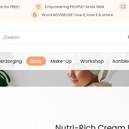
n for FREE!
Empowering PEOPLE! Sinds 1968
Word ADVISEUSE! Use it, love it & share
verzorging
Body
Make-Up
Workshop
Aanbie
Nutri-Rich Cream 