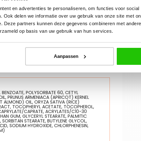
ënten
ent en advertenties te personaliseren, om functies voor social
Oil):
Voedt de huid intens en helpt de
. Ook delen we informatie over uw gebruik van onze site met on
achte en soepele huid.
e. Deze partners kunnen deze gegevens combineren met andere i
erzameld op basis van uw gebruik van hun services.
zorgend en helpt de huid glad en
hydrateert en verzacht de huid voor direct
Aanpassen
L BENZOATE, POLYSORBATE 60, CETYL
IL, PRUNUS ARMENIACA (APRICOT) KERNEL
T ALMOND) OIL, ORYZA SATIVA (RICE)
XTRACT, TOCOPHERYL ACETATE, TOCOPHEROL,
CAPRYLATE/CAPRATE, ACRYLATES/C10-30
HAN GUM, GLYCERYL STEARATE, PALMITIC
E, SORBITAN STEARATE, BUTYLENE GLYCOL,
ACID, SODIUM HYDROXIDE, CHLORPHENESIN,
M)