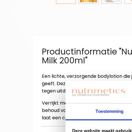
Productinformatie "N
Milk 200ml"
Een lichte, verzorgende bodylotion die j
geeft. Deze milky formule hydrateert i
tegen uitdroging, terwijl de huid soepe
Verrijkt met abrikozenpitolie en amand
behoud van een zachte, gladde en gezon
Toestemming
laat een comfortabel, niet-plakkerig g
Deze website maakt gebruik