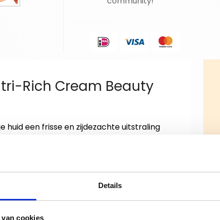
community!
utri-Rich Cream Beauty
e huid een frisse en zijdezachte uitstraling
ntensief en helpt de huid te beschermen
l en gevoed aanvoelt.
elolie, ondersteunt deze body milk het
de huid. De lichte textuur trekt snel in en
Details
evoel achter.
 van cookies