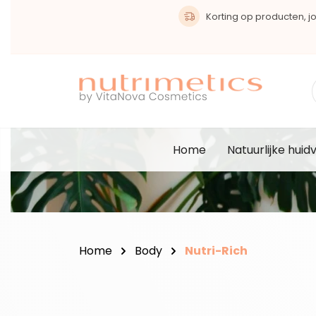
oekopdracht
Ga naar de hoofdnavigatie
Korting op producten, joi
Home
Natuurlijke huid
Home
Body
Nutri-Rich