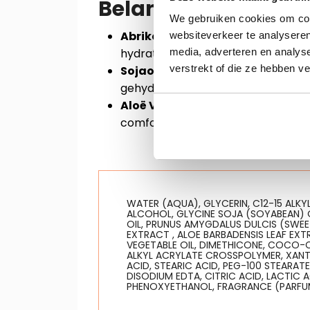
Belangrijke ingredi
We gebruiken cookies om cont
Abrikozenpitolie (Apricot Kernel 
websiteverkeer te analyseren
hydratatie te behouden voor een z
media, adverteren en analys
verstrekt of die ze hebben v
Sojaolie (Soybean Oil):
Werkt ver
gehydrateerd te houden.
Aloë Vera (Aloe Vera):
Kalmeert, 
comfort.
WATER (AQUA), GLYCERIN, C12-15 ALKY
ALCOHOL, GLYCINE SOJA (SOYABEAN) O
OIL, PRUNUS AMYGDALUS DULCIS (SWEE
EXTRACT , ALOE BARBADENSIS LEAF E
VEGETABLE OIL, DIMETHICONE, COCO-
ALKYL ACRYLATE CROSSPOLYMER, XANT
ACID, STEARIC ACID, PEG-100 STEARAT
DISODIUM EDTA, CITRIC ACID, LACTIC 
PHENOXYETHANOL, FRAGRANCE (PARFU