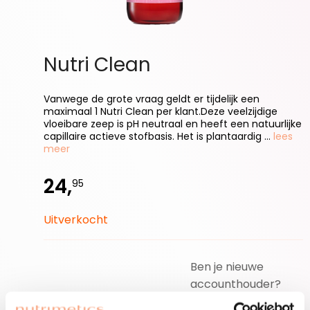
Nutri Clean
Vanwege de grote vraag geldt er tijdelijk een
maximaal 1 Nutri Clean per klant.Deze veelzijdige
vloeibare zeep is pH neutraal en heeft een natuurlijke
capillaire actieve stofbasis. Het is plantaardig ...
lees
meer
24,
95
Uitverkocht
Ben je nieuwe
accounthouder?
Join for free!
Vergeet niet jouw