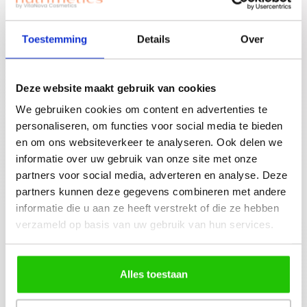
welkomstgift te
claimen!
Toestemming
Details
Over
Advies nodig of een
gratis workshop
Bouw je eigen
boeken? Neem
Deze website maakt gebruik van cookies
beauty community!
contact op met
We gebruiken cookies om content en advertenties te
jouw adviseuse of
personaliseren, om functies voor social media te bieden
mail ons!
en om ons websiteverkeer te analyseren. Ook delen we
informatie over uw gebruik van onze site met onze
partners voor social media, adverteren en analyse. Deze
partners kunnen deze gegevens combineren met andere
informatie die u aan ze heeft verstrekt of die ze hebben
Beschrijving
verzameld op basis van uw gebruik van hun services.
Vanwege de grote vraag geldt er tijdelijk een
maximaal 1 Nutri Clean per klant.Deze
veelzijdige vloeibare zeep is pH neutraa…
Meer
Alles toestaan