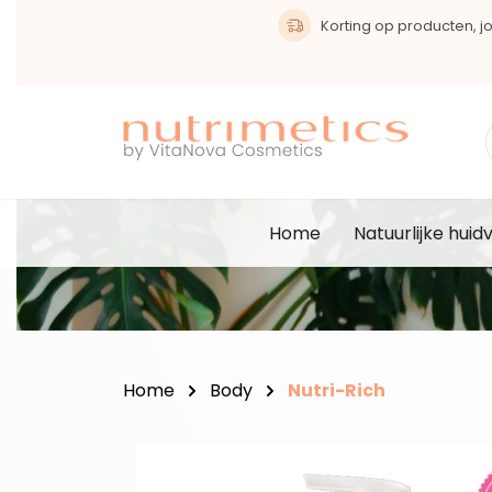
oekopdracht
Ga naar de hoofdnavigatie
Korting op producten, joi
Home
Natuurlijke huid
Home
Body
Nutri-Rich