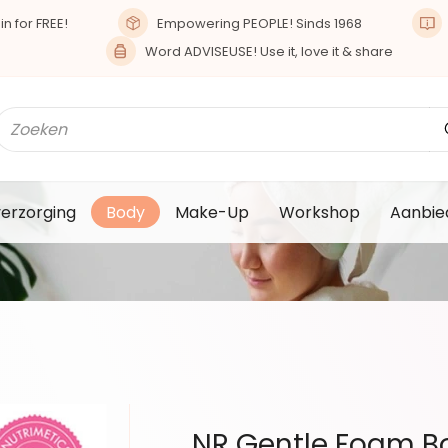
n for FREE!
Empowering PEOPLE! Sinds 1968
Word ADVISEUSE! Use it, love it & share
verzorging
Body
Make-Up
Workshop
Aanbie
NR Gentle Foam 