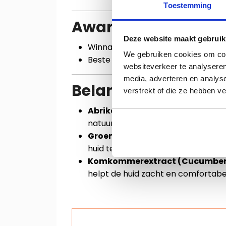
Toestemming
Awards
Deze website maakt gebruik
Winnaar Nutri Beauty Award
We gebruiken cookies om cont
Beste Bath & Shower Product
websiteverkeer te analyseren
media, adverteren en analys
Belangrijke ingredi
verstrekt of die ze hebben v
Abrikozenpitolie (Apricot Kernel 
natuurlijke huidbarrière te onders
Groene Thee Extract (Green Tea 
huid te beschermen tegen externe
Komkommerextract (Cucumber 
helpt de huid zacht en comfortabe