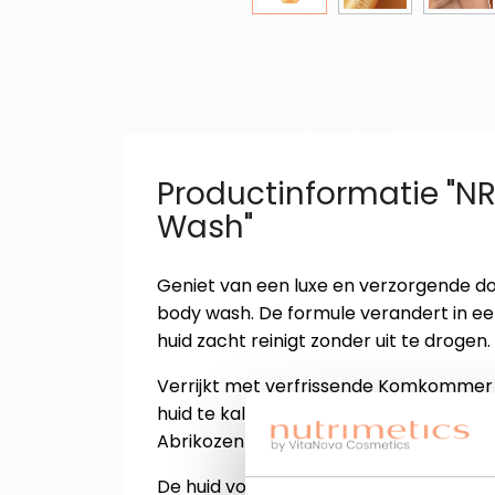
Productinformatie "N
Wash"
Geniet van een luxe en verzorgende do
body wash. De formule verandert in ee
huid zacht reinigt zonder uit te drogen.
Verrijkt met verfrissende Komkommer
huid te kalmeren, beschermen en comfo
Abrikozenpitolie ondersteuning biedt bi
De huid voelt na gebruik fris, zacht en