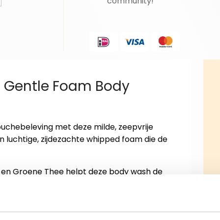
community!
R Gentle Foam Body
uchebeleving met deze milde, zeepvrije
n luchtige, zijdezachte whipped foam die de
 en Groene Thee helpt deze body wash de
rtabel te laten aanvoelen, terwijl
j voeding en hydratatie.
 verzorgd aan met een gezonde uitstraling.