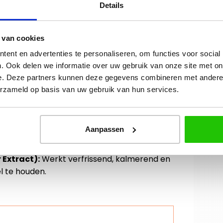
Details
 van cookies
ent en advertenties te personaliseren, om functies voor social
. Ook delen we informatie over uw gebruik van onze site met on
e. Deze partners kunnen deze gegevens combineren met andere i
ënten
erzameld op basis van uw gebruik van hun services.
Oil):
Voedt en verzacht de huid en helpt de
teunen.
Aanpassen
Extract):
Werkt als antioxidant en helpt de
 invloeden.
Extract):
Werkt verfrissend, kalmerend en
l te houden.