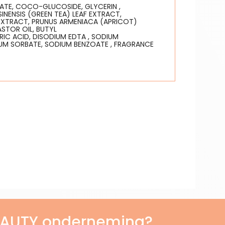
ATE, COCO-GLUCOSIDE, GLYCERIN ,
NENSIS (GREEN TEA) LEAF EXTRACT,
EXTRACT, PRUNUS ARMENIACA (APRICOT)
STOR OIL, BUTYL
IC ACID, DISODIUM EDTA , SODIUM
UM SORBATE, SODIUM BENZOATE , FRAGRANCE
BEAUTY onderneming?