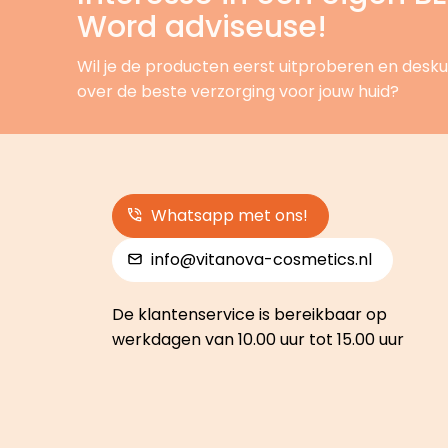
Word adviseuse!
Wil je de producten eerst uitproberen en desku
over de beste verzorging voor jouw huid?
Whatsapp met ons!
info@vitanova-cosmetics.nl
De klantenservice is bereikbaar op
werkdagen van 10.00 uur tot 15.00 uur