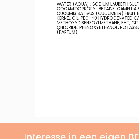
WATER (AQUA) , SODIUM LAURETH SULF
COCAMIDOPROPYL BETAINE, CAMELLIA SI
CUCUMIS SATIVUS (CUCUMBER) FRUIT 
KERNEL OIL, PEG-40 HYDROGENATED CA
METHOXYDIBENZOYLMETHANE, BHT, CITR
CHLORIDE, PHENOXYETHANOL, POTASSI
(PARFUM)
Interesse in een eigen 