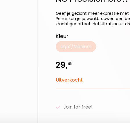
Geef je gezicht meer expressie met
Pencil kun je je wenkbrauwen een b
krachtiger effect. Het ultrafijne uitdr
Selecteer
Kleur
Light/Medium
(Deze optie is momenteel 
29,
95
Uitverkocht
Join for free!