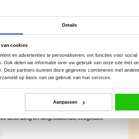
Bouw je eigen beauty
community!
Details
 van cookies
ent en advertenties te personaliseren, om functies voor social
 Precision brow pencil "
. Ook delen we informatie over uw gebruik van onze site met on
e. Deze partners kunnen deze gegevens combineren met andere i
erzameld op basis van uw gebruik van hun services.
ooie wenkbrauwen. Met de Precision Brow
je aanzetten of helemaal opvullen voor een
aaibare puntje is perfect om gemakkelijk en
 vorm te bepalen en haartjes bij te tekenen.
Aanpassen
n aanwezige haartjes mooi in elkaar
ijke uitstraling en langhoudende, veegvaste