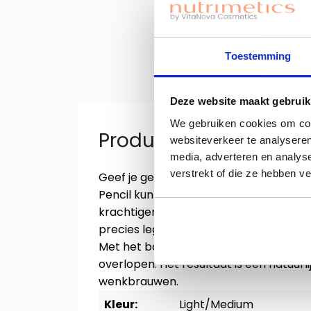
Toestemming
Deze website maakt gebruik
We gebruiken cookies om cont
Productinformatie "NC
websiteverkeer te analyseren
media, adverteren en analys
verstrekt of die ze hebben v
Geef je gezicht meer expressie met m
Pencil kun je je wenkbrauwen een beet
krachtiger effect. Het ultrafijne uitdr
precies lege plekjes op te vullen, meer
Met het borsteltje laat je getekende e
overlopen. Het resultaat is een natuurl
wenkbrauwen.
Kleur:
Light/Medium