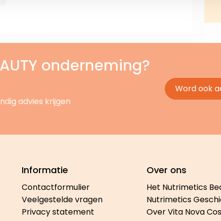
BEAUTY onderneming?
Word ook a
ndig advies krijgen
Informatie
Over ons
Contactformulier
Het Nutrimetics Be
Veelgestelde vragen
Nutrimetics Geschi
Privacy statement
Over Vita Nova Co