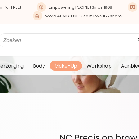
n for FREE!
Empowering PEOPLE! Sinds 1968
Word ADVISEUSE! Use it, love it & share
verzorging
Body
Make-Up
Workshop
Aanbie
NC Precision brow