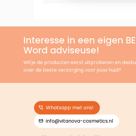
Interesse in een eigen 
Word adviseuse!
Wil je de producten eerst uitproberen en desku
over de beste verzorging voor jouw huid?
Whatsapp met ons!
info@vitanova-cosmetics.nl