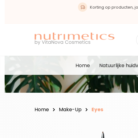
oekopdracht
Ga naar de hoofdnavigatie
Korting op producten, joi
Home
Natuurlijke huid
Home
Make-Up
Eyes