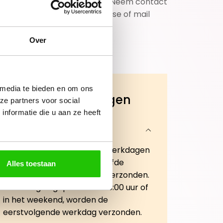
workshop boeken? Neem contact
op met jouw adviseuse of mail
ons!
Over
 media te bieden en om ons
Veelgestelde vragen
ze partners voor social
nformatie die u aan ze heeft
Wanneer wordt mijn
bestelling geleverd?
Bestellingen geplaatst op werkdagen
vóór 15:00 uur worden dezelfde
Alles toestaan
werkdag nog verwerkt en verzonden.
Bestellingen geplaatst na 15:00 uur of
in het weekend, worden de
eerstvolgende werkdag verzonden.