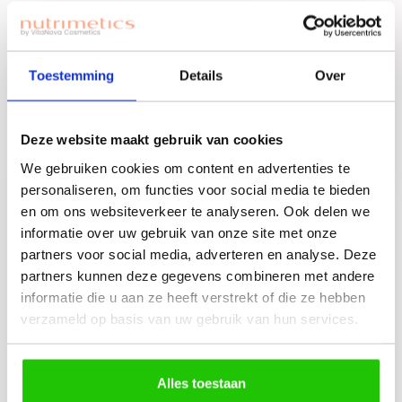
Join for free!
Vergeet niet jouw
welkomstgift te
claimen!
Toestemming
Details
Over
Advies nodig of een
gratis workshop
Bouw je eigen
boeken? Neem
Deze website maakt gebruik van cookies
beauty community!
contact op met
We gebruiken cookies om content en advertenties te
jouw adviseuse of
personaliseren, om functies voor social media te bieden
mail ons!
en om ons websiteverkeer te analyseren. Ook delen we
informatie over uw gebruik van onze site met onze
partners voor social media, adverteren en analyse. Deze
partners kunnen deze gegevens combineren met andere
informatie die u aan ze heeft verstrekt of die ze hebben
Beschrijving
verzameld op basis van uw gebruik van hun services.
Onze beste verkopende handcrème. Bevat
Alpha Hydroxy zuur om op zachte wijze dode
huidcellen te verwijderen en een niet-vett…
Alles toestaan