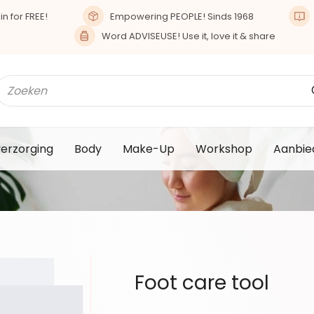
n for FREE!
Empowering PEOPLE! Sinds 1968
Word ADVISEUSE! Use it, love it & share
verzorging
Body
Make-Up
Workshop
Aanbie
Foot care tool