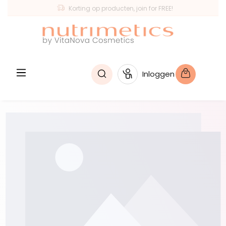
Korting op producten, join for FREE!
hoofdinhoud
Inloggen