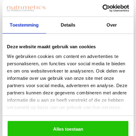
Beauty | Community | Opportunity
Ben je nieuwe
Toestemming
Details
Over
accounthouder?
Join for free!
Vergeet niet jouw
welkomstgift te
Deze website maakt gebruik van cookies
claimen!
We gebruiken cookies om content en advertenties te
Advies nodig of een
personaliseren, om functies voor social media te bieden
gratis workshop
en om ons websiteverkeer te analyseren. Ook delen we
Bouw je eigen
boeken? Neem
informatie over uw gebruik van onze site met onze
beauty community!
contact op met
partners voor social media, adverteren en analyse. Deze
jouw adviseuse of
partners kunnen deze gegevens combineren met andere
mail ons!
informatie die u aan ze heeft verstrekt of die ze hebben
verzameld op basis van uw gebruik van hun services.
Alles toestaan