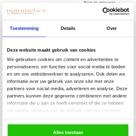
Ben je nieuwe
accounthouder?
Join for free!
Vergeet niet jouw
welkomstgift te
Toestemming
Details
Over
claimen!
Advies nodig of een
Deze website maakt gebruik van cookies
gratis workshop
Bouw je eigen
boeken? Neem
We gebruiken cookies om content en advertenties te
beauty community!
contact op met
personaliseren, om functies voor social media te bieden
jouw adviseuse of
en om ons websiteverkeer te analyseren. Ook delen we
mail ons!
informatie over uw gebruik van onze site met onze
partners voor social media, adverteren en analyse. Deze
partners kunnen deze gegevens combineren met andere
informatie die u aan ze heeft verstrekt of die ze hebben
verzameld op basis van uw gebruik van hun services.
Beschrijving
Een lichte, schuimende gelreiniger die overtollig
Alles toestaan
talg en onzuiverheden effectief verwijdert